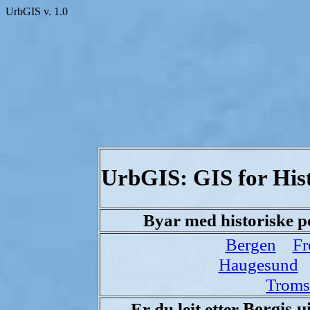
UrbGIS v. 1.0
UrbGIS: GIS for Hist
Byar med historiske p
Bergen
Fr
Haugesund
Trom
Er du leit etter
Bergis.u