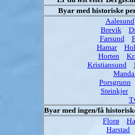
Byar med historiske per
Aalesund
Brevik
D
Farsund
F
Hamar
Hol
Horten
Kr
Kristiansund
Manda
Porsgrunn
Steinkjer
T
Byar med ingen/få historisk
Florø
Ha
Harstad